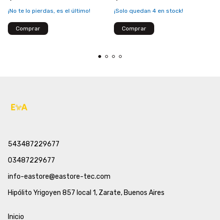
¡No te lo pierdas, es el último!
¡Solo quedan
4
en stock!
543487229677
03487229677
info-eastore@eastore-tec.com
Hipólito Yrigoyen 857 local 1, Zarate, Buenos Aires
Inicio