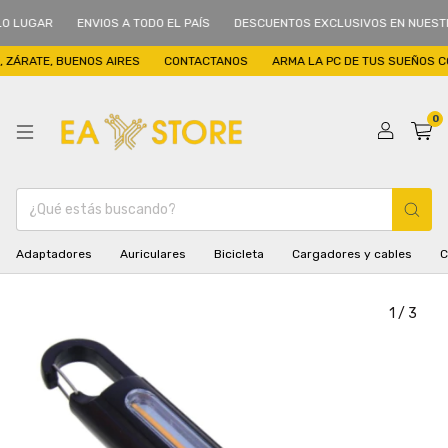
O LUGAR
ENVIOS A TODO EL PAÍS
DESCUENTOS EXCLUSIVOS EN NUESTR
 ZÁRATE, BUENOS AIRES
CONTACTANOS
ARMA LA PC DE TUS SUEÑOS C
0
Adaptadores
Auriculares
Bicicleta
Cargadores y cables
C
1
/
3