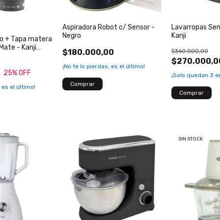
Aspiradora Robot c/ Sensor -
Lavarropas Se
Negro
Kanji
co + Tapa matera
Mate - Kanji
$180.000,00
$360.000,00
$270.000,0
¡No te lo pierdas, es el último!
25
% OFF
¡Solo quedan
3
en
 es el último!
SIN STOCK