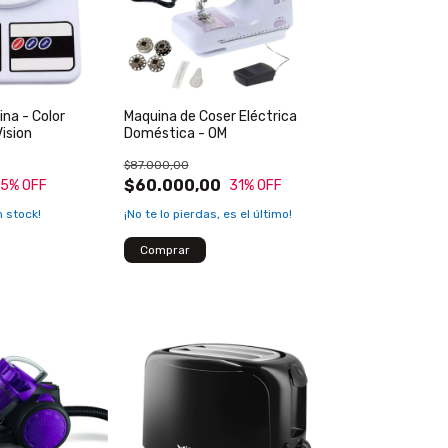
na - Color
Maquina de Coser Eléctrica
Vision
Doméstica - OM
$87.000,00
$60.000,00
15
% OFF
31
% OFF
 stock!
¡No te lo pierdas, es el último!