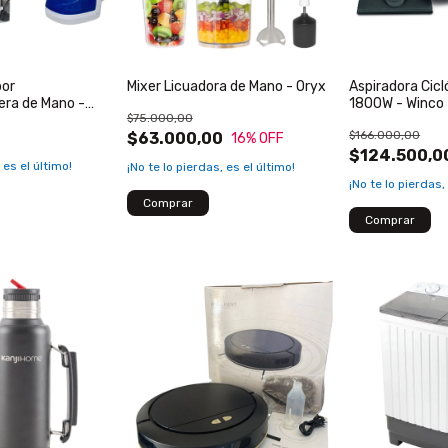
por
Mixer Licuadora de Mano - Oryx
Aspiradora Cicl
era de Mano -
1800W - Winco
$75.000,00
$166.000,00
$63.000,00
16
% OFF
$124.500,0
 es el último!
¡No te lo pierdas, es el último!
¡No te lo pierdas,