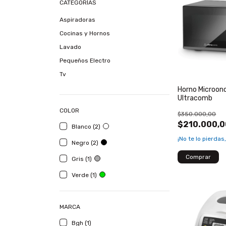
CATEGORÍAS
Aspiradoras
Cocinas y Hornos
Lavado
Pequeños Electro
Tv
Horno Microond
Ultracomb
COLOR
$350.000,00
$210.000,0
Blanco (2)
¡No te lo pierdas,
Negro (2)
Gris (1)
Verde (1)
MARCA
Bgh (1)