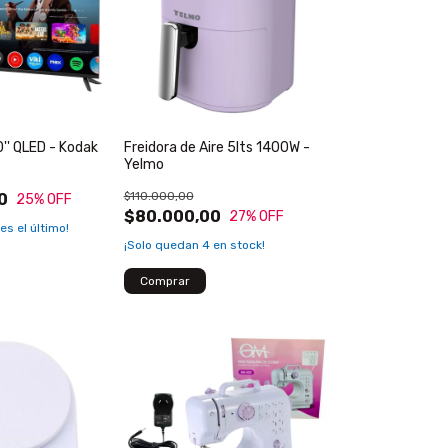
'' QLED - Kodak
Freidora de Aire 5lts 1400W -
Yelmo
$110.000,00
0
25
% OFF
$80.000,00
27
% OFF
 es el último!
¡Solo quedan
4
en stock!