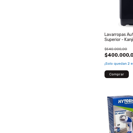
Lavarropas Au
Superior - Kan
$540.000,00
$400.000,
¡Solo quedan
2
e