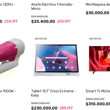
o 120lts -
Anafe Eléctrico 1 Hornalla -
Mini Maquina de
Winco
$30.000,00
$33.800,00
0
$25.400,00
25
% OFF
25
% OFF
SIN STOCK
SIN STOCK
lo 1000W -
Tablet 10,1'' Cross Extreme -
Smart Tv Motor
Kanji
$380.000,00
$320.000,00
$310.000,0
$230.000,00
28
% OFF