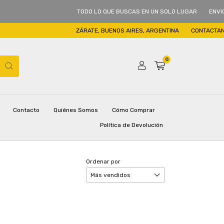
TODO LO QUE BUSCAS EN UN SOLO LUGAR
ENVIOS A TODO EL
ZÁRATE, BUENOS AIRES, ARGENTINA
CONTACTANOS 3487-22
0
Contacto
Quiénes Somos
Cómo Comprar
 Devolución
Política de Devolución
Ordenar por