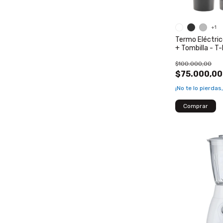
+1
Termo Eléctri
+ Tombilla - T-
Home
$100.000,00
$75.000,00
¡No te lo pierdas,
Comprar