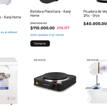
Batidora Planetaria - Kanji
Picadora de Ve
Home
2lts - Oryx
ts - Kanji Home
$147.000,00
$40.000,00
0
$110.000,00
25
% OFF
 es el último!
¡Solo quedan
2
en stock!
SIN STOCK
SIN STOCK