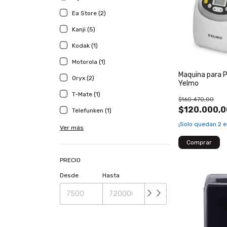
Ea Store (2)
Kanji (5)
Kodak (1)
Motorola (1)
Maquina para 
Oryx (2)
Yelmo
T-Mate (1)
$160.470,00
$120.000,0
Telefunken (1)
¡Solo quedan
2
e
Ver más
PRECIO
Desde
Hasta