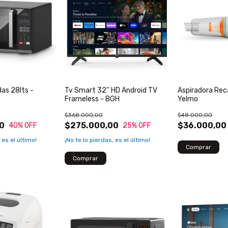
as 28lts -
Tv Smart 32'' HD Android TV
Aspiradora Rec
Frameless - BGH
Yelmo
$368.000,00
$48.000,00
0
$275.000,00
$36.000,00
40
% OFF
25
% OFF
 es el último!
¡No te lo pierdas, es el último!