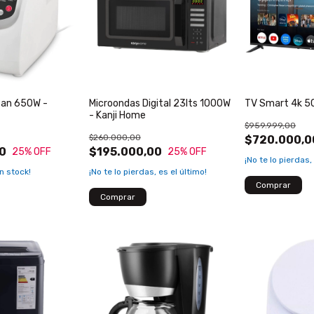
Pan 650W -
Microondas Digital 23lts 1000W
TV Smart 4k 50
- Kanji Home
$959.999,00
$260.000,00
$720.000,0
0
$195.000,00
25
% OFF
25
% OFF
¡No te lo pierdas,
n stock!
¡No te lo pierdas, es el último!