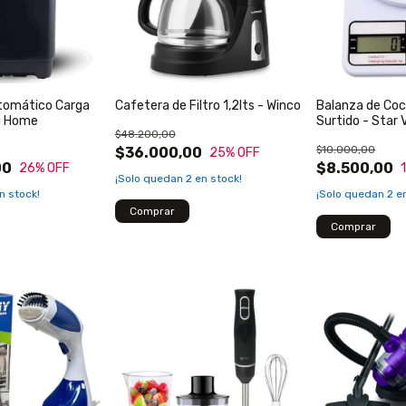
tomático Carga
Cafetera de Filtro 1,2lts - Winco
Balanza de Coci
ji Home
Surtido - Star 
$48.200,00
$10.000,00
$36.000,00
25
% OFF
00
$8.500,00
26
% OFF
¡Solo quedan
2
en stock!
n stock!
¡Solo quedan
2
en