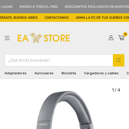
AR
ENVIOS A TODO EL PAÍS
DESCUENTOS EXCLUSIVOS EN NUESTRO LOC
TE, BUENOS AIRES
CONTACTANOS
ARMA LA PC DE TUS SUEÑOS CON NO
0
Adaptadores
Auriculares
Bicicleta
Cargadores y cables
C
1
/
4