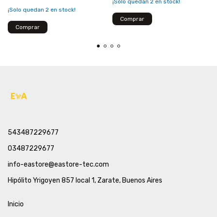
¡Solo quedan
2
en stock!
¡Solo quedan
2
en stock!
543487229677
03487229677
info-eastore@eastore-tec.com
Hipólito Yrigoyen 857 local 1, Zarate, Buenos Aires
Inicio