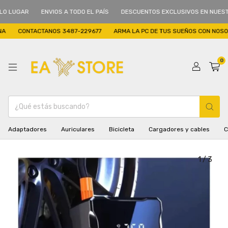
GAR
ENVIOS A TODO EL PAÍS
DESCUENTOS EXCLUSIVOS EN NUESTRO L
CONTACTANOS 3487-229677
ARMA LA PC DE TUS SUEÑOS CON NOSOTROS
0
Adaptadores
Auriculares
Bicicleta
Cargadores y cables
C
1
/
3