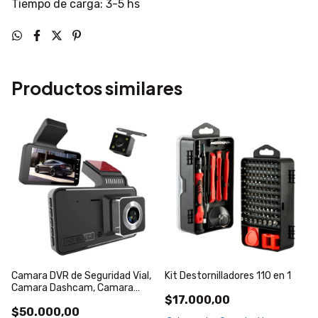
Tiempo de carga: 3-5 hs
Productos similares
Camara DVR de Seguridad Vial,
Kit Destornilladores 110 en 1
Camara Dashcam, Camara
$17.000,00
trasera de estacionamiento
$50.000,00
c/Sensor de movimiento